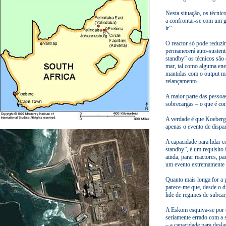
Nesta situação, os técni
a confrontar-se com um g
ir”.
O reactor só pode reduzir
permanecerá auto-sustent
standby” os técnicos são 
mar, tal como alguma ener
mantidas com o output mí
relançamento.
A maior parte das pessoa
sobrecargas – o que é com
A verdade é que Koeberg 
apenas o evento de dispa
A capacidade para lidar 
standby”, é um requisito f
ainda, parar reactores, p
um evento extremamente r
Quanto mais longa for a 
parece-me que, desde o d
lide de regimes de subcar
A Eskom esquiva-se por d
seriamente errado com a 
– a capacidade para desla