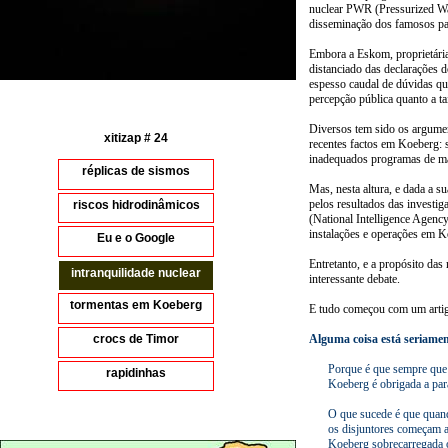
nuclear PWR (Pressurized Wat
disseminação dos famosos p
Embora a Eskom, proprietária
distanciado das declarações d
espesso caudal de dúvidas qu
percepção pública quanto a tai
Diversos tem sido os argumen
xitizap # 24
recentes factos em Koeberg: 
inadequados programas de ma
réplicas de sismos
Mas, nesta altura, e dada a s
pelos resultados das investig
riscos hidrodinâmicos
(National Intelligence Agenc
instalações e operações em K
Eu e o Google
Entretanto, e a propósito da
intranquilidade nuclear
interessante debate.
tormentas em Koeberg
E tudo começou com um artig
Alguma coisa está seriame
crocs de Timor
Porque é que sempre que 
rapidinhas
Koeberg é obrigada a par
O que sucede é que quand
os disjuntores começam a
Koeberg sobrecarregada o