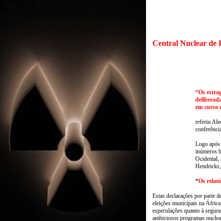
Central Nuclear de
“Os estra
deliberad
em curso 
referiu Al
conferênci
Logo após 
inúmeros b
Ocidental, 
Hendricks,
“
Os relat
Estas declarações por parte d
eleições municipais na África
especulações quanto à segura
ambiciosos programas nuclear