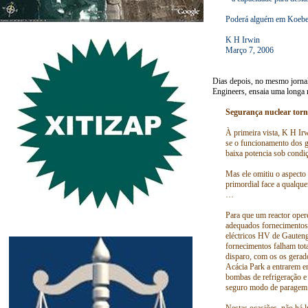
Poderá alguém em Koeber
K H Irwin
Março 7, 2006
Dias depois, no mesmo jorna
Engineers, ensaia uma longa r
Segurança nuclear torn
À primeira vista, K H Ir
se o funcionamento dos g
baixa potencia sob condi
Mas ele omitiu o aspecto 
primordial face a qualque
…
Para que um reactor opere
adequados fornecimentos
eléctricos HV de Gauteng
fornecimentos falham tot
disparo, com os os gerad
Acácia Park a entrarem e
bombas de refrigeração e
seguro modo de paragem
Nestas ocasiões, não há l