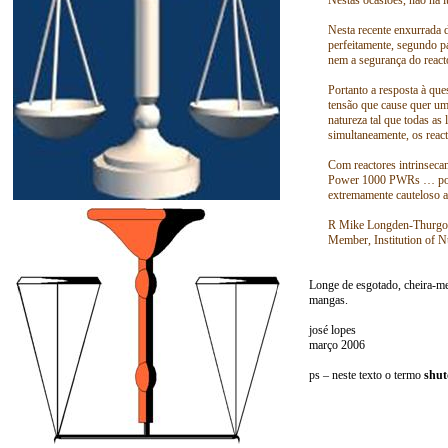
Nesta recente enxurrada 
perfeitamente, segundo p
nem a segurança do react
Portanto a resposta à que
tensão que cause quer um
natureza tal que todas as
simultaneamente, os reac
Com reactores intrinsec
Power 1000 PWRs … poder
extremamente cauteloso ao
R Mike Longden-Thurg
Member, Institution of N
Longe de esgotado, cheira-me
mangas.
josé lopes
março 2006
ps – neste texto o termo
shu