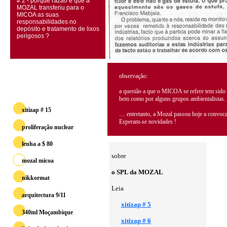
# 2 - porque razão é que a
MOZAL transferiu para o
MICOA as suas
responsabilidades no
depósito e tratamento de lixos
perigosos ?
observação:
a questão a que o MICOA se refere tem sido 
bem como por alguns grupos ambientalistas.
xitizap # 15
… entretanto, a Mozal passou hoje a convoca
Esperam-se novidades !
proliferação nuclear
lenha a $ 80
sobre
mozal micoa
o SPL da MOZAL
nikkormat
Leia
arquitectura 9/11
xitizap # 5
340ml Moçambique
xitizap # 6