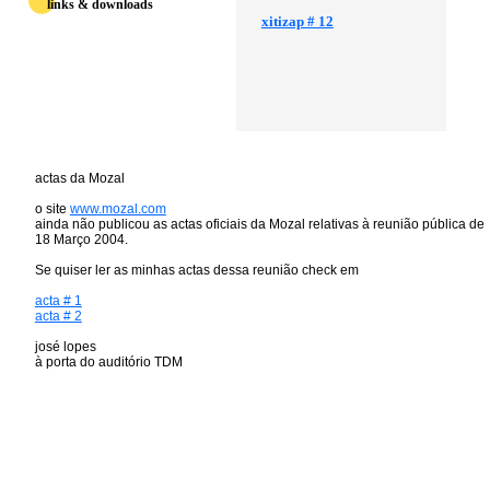
links & downloads
xitizap # 12
actas da Mozal
o site
www.mozal.com
ainda não publicou as actas oficiais da Mozal relativas à reunião pública de
18 Março 2004.
Se quiser ler as minhas actas dessa reunião check em
acta # 1
acta # 2
josé lopes
à porta do auditório TDM