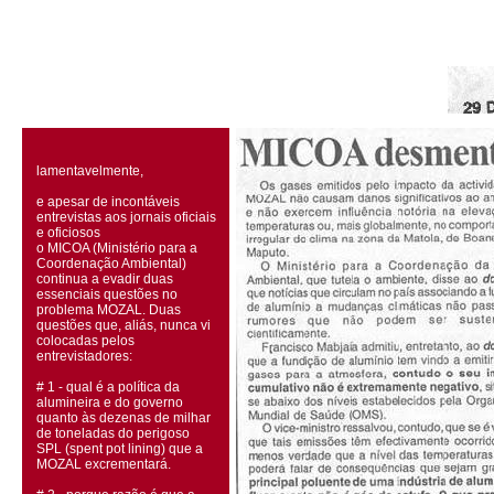
lamentavelmente,
e apesar de incontáveis
entrevistas aos jornais oficiais
e oficiosos
o MICOA (Ministério para a
Coordenação Ambiental)
continua a evadir duas
essenciais questões no
problema MOZAL. Duas
questões que, aliás, nunca vi
colocadas pelos
entrevistadores:
# 1 - qual é a política da
alumineira e do governo
quanto às dezenas de milhar
de toneladas do perigoso
SPL (spent pot lining) que a
MOZAL excrementará.