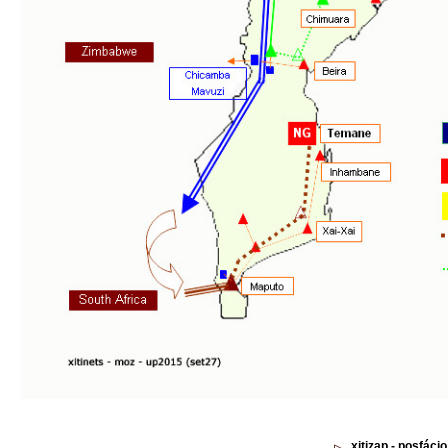
xitizap - posfácio