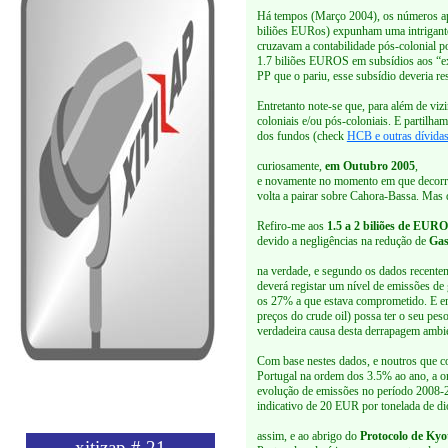
Há tempos (Março 2004), os números ap
biliões EURos) expunham uma intrigant
cruzavam a contabilidade pós-colonial p
1.7 biliões EUROS em subsídios aos “ex
PP que o pariu, esse subsídio deveria res
Entretanto note-se que, para além de viz
coloniais e/ou pós-coloniais. E partilham
dos fundos (check
HCB e outras dívida
curiosamente,
em Outubro 2005
,
e novamente no momento em que decorre
volta a pairar sobre Cahora-Bassa. Mas de
Refiro-me aos
1.5 a 2 biliões de EUR
devido a negligências na redução de
Gas
na verdade, e segundo os dados recente
deverá registar um nível de emissões de
os 27% a que estava comprometido. E em
preços do crude oil) possa ter o seu pes
verdadeira causa desta derrapagem ambien
Com base nestes dados, e noutros que 
Portugal na ordem dos 3.5% ao ano, a or
evolução de emissões no período 2008-20
indicativo de 20 EUR por tonelada de di
assim, e ao abrigo do
Protocolo de Kyo
xitizap # 21