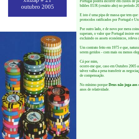
Portugal poderá incorrer em custos de p
outubro 2005
biliões EUR (cenário alto) no período 2
E isto é uma pipa de massa que tem que 
protocolos ratificados por Portugal e 
Por outro lado, e de novo por mera coinc
superam, o valor que Portugal insiste e
excluindo os assets económicos, releva d
Um contrato feito em 1975 e que, natural
serem geridos - com mais ou menos elegâ
Cá por mim,
ocorre-me que, caso em Outubro 2005 a p
talvez valha a pena transferir as negoci
de compensação.
No mínimo porque
Deus não joga aos
anos de relatividade.