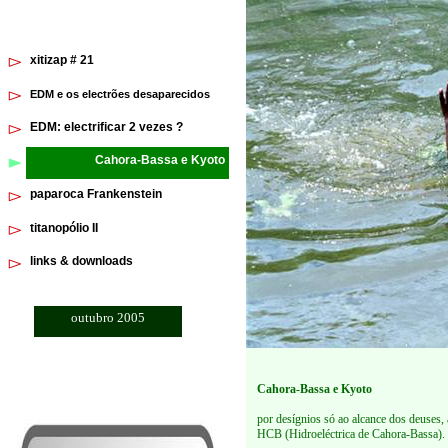
xitizap # 21
EDM e os electrões desaparecidos
EDM: electrificar 2 vezes ?
Cahora-Bassa e Kyoto
paparoca Frankenstein
titanopólio II
links & downloads
outubro 2005
Cahora-Bassa e Kyoto
por desígnios só ao alcance dos deuses,
HCB (Hidroeléctrica de Cahora-Bassa).