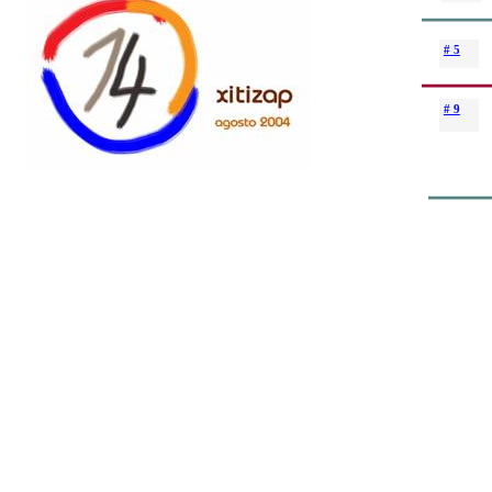
# 5
# 9