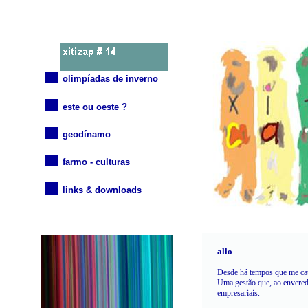
olimpíadas de inverno
este ou oeste ?
geodínamo
xi
farmo - culturas
links & downloads
allo
D
esde há tempos que me ca
Uma gestão que, ao envereda
empresariais.