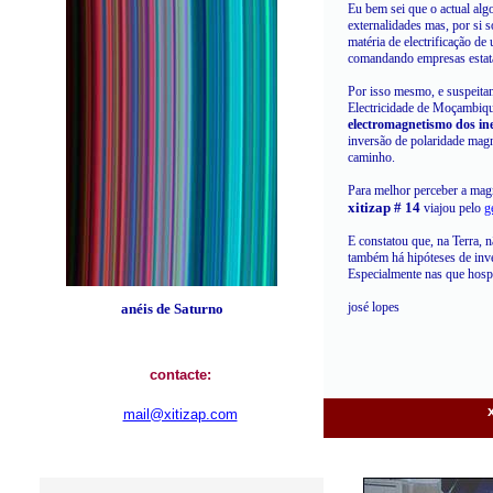
E
u bem sei que o actual al
externalidades
m
as, por si 
matéria de electrificação d
comandando empresas estata
Por isso mesmo, e suspeitan
Electricidade de Moçambiqu
electromagnetismo dos ine
inversão de polaridade mag
caminho.
Para melhor perceber a ma
xitizap # 14
viajou pelo
g
E constatou que, na Terra,
também há hipóteses de inv
Especialmente nas que hos
josé lopes
anéis de Saturno
contacte:
mail@xitizap.com